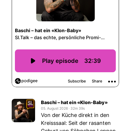
Baschi – hat ein «Klon-Baby»
05. August 2026
‧
32m 39s
Von der Küche direkt in den
Kreisssaal: Seit der rasanten
Geburt von Söhnchen Lennon