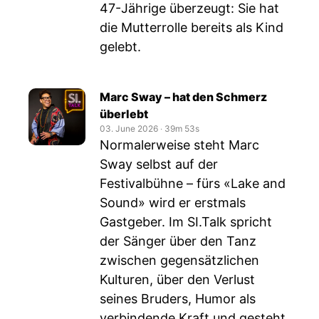
47-Jährige überzeugt: Sie hat
die Mutterrolle bereits als Kind
gelebt.
Marc Sway – hat den Schmerz
überlebt
03. June 2026
‧
39m 53s
Normalerweise steht Marc
Sway selbst auf der
Festivalbühne – fürs «Lake and
Sound» wird er erstmals
Gastgeber. Im SI.Talk spricht
der Sänger über den Tanz
zwischen gegensätzlichen
Kulturen, über den Verlust
seines Bruders, Humor als
verbindende Kraft und gesteht,